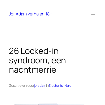
Ga
naar
Jor Adam verhalen 18+
de
inhoud
26 Locked-in
syndroom, een
nachtmerrie
Geschreven door
joradam
in
Eroshorts
, 
Hard