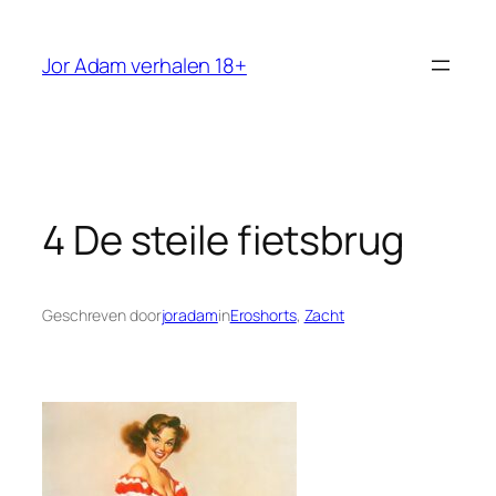
Ga
naar
Jor Adam verhalen 18+
de
inhoud
4 De steile fietsbrug
Geschreven door
joradam
in
Eroshorts
, 
Zacht