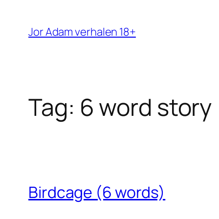
Ga
naar
Jor Adam verhalen 18+
de
inhoud
Tag:
6 word story
Birdcage (6 words)